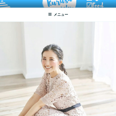
コ
ATSUKO KURUSU SALONE
written by Atsuko Kurusu
ン
メニュー
テ
ン
ツ
へ
ス
キ
ッ
プ