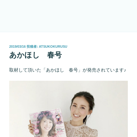
投
2019/03/16
投稿者:
ATSUKOKURUSU
稿
あかほし 春号
日:
取材して頂いた「あかほし 春号」が発売されています♪