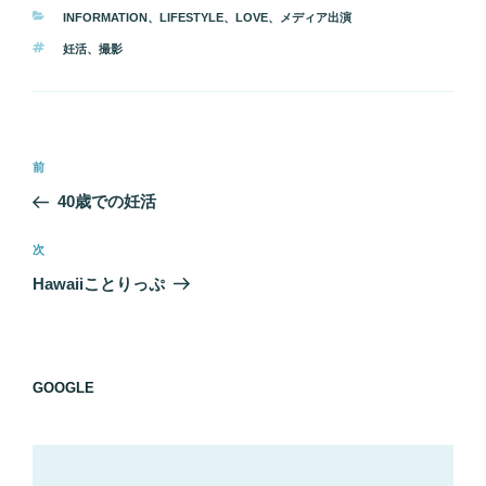
カ
INFORMATION
、
LIFESTYLE
、
LOVE
、
メディア出演
テ
タ
妊活
、
撮影
ゴ
グ
リ
ー
投
前
前
稿
の
40歳での妊活
ナ
投
ビ
稿
次
次
ゲ
の
Hawaiiことりっぷ
投
ー
稿
シ
ョ
GOOGLE
ン