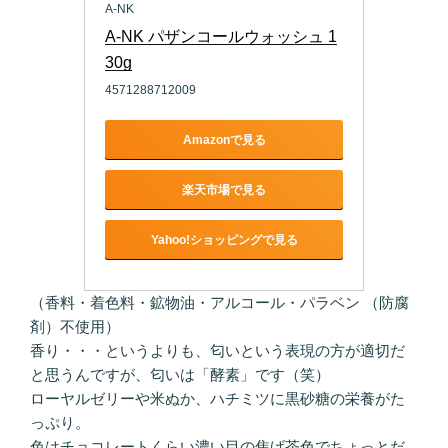
A-NK
A-NK パザンコールウォッシュ 1
30g
4571288712009
Amazonで見る
楽天市場で見る
Yahoo!ショッピングで見る
（香料・着色料・鉱物油・アルコール・パラベン （防腐
剤）不使用）
香り・・・というよりも、匂いという表現の方が適切だ
と思うんですが、匂いは「酵素」です（笑）
ローヤルゼリーや米ぬか、ハチミツに黒砂糖の栄養がた
っぷり。
色はチョコレートくらい濃い目の焦げ茶色でちょっとだ