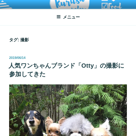
コ
ATSUKO KURUSU SALONE
written by Atsuko Kurusu
ン
メニュー
テ
ン
ツ
へ
タグ:
撮影
ス
キ
投
2019/06/14
ッ
稿
人気ワンちゃんブランド「Otty」の撮影に
プ
日:
参加してきた