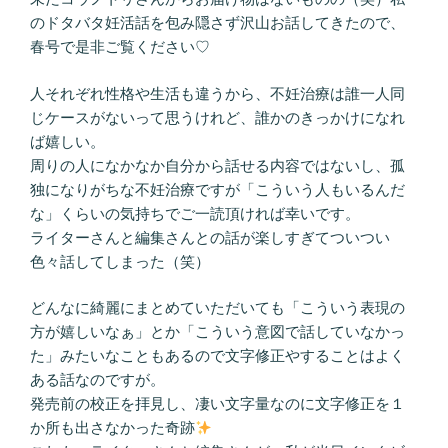
のドタバタ妊活話を包み隠さず沢山お話してきたので、
春号で是非ご覧ください♡
人それぞれ性格や生活も違うから、不妊治療は誰一人同
じケースがないって思うけれど、誰かのきっかけになれ
ば嬉しい。
周りの人になかなか自分から話せる内容ではないし、孤
独になりがちな不妊治療ですが「こういう人もいるんだ
な」くらいの気持ちでご一読頂ければ幸いです。
ライターさんと編集さんとの話が楽しすぎてついつい
色々話してしまった（笑）
どんなに綺麗にまとめていただいても「こういう表現の
方が嬉しいなぁ」とか「こういう意図で話していなかっ
た」みたいなこともあるので文字修正やすることはよく
ある話なのですが。
発売前の校正を拝見し、凄い文字量なのに文字修正を１
か所も出さなかった奇跡