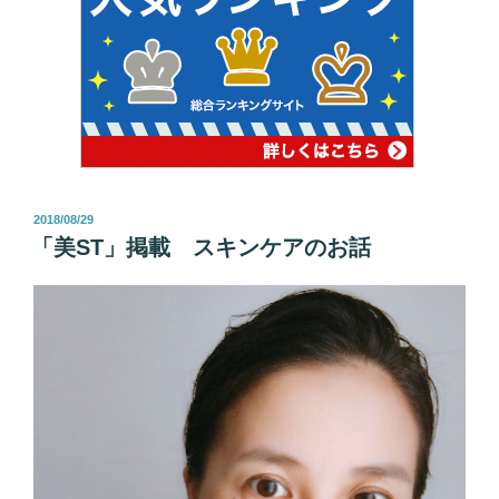
投
2018/08/29
稿
「美ST」掲載 スキンケアのお話
日: