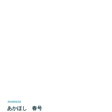
投
2019/03/16
稿
あかほし 春号
日: