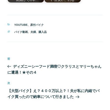
カ
YOUTUBE
、
原付バイク
テ
タ
バイク動画
、
夫婦
、
購入品
ゴ
グ
リ
ー
投
前
前
稿
の
ディズニーシーフード満喫♡クラリスとマリーちゃん
ナ
投
に遭遇！★その４
ビ
稿
ゲ
次
次
の
ー
【大型バイク】え？４００万以上？！夫が私に内緒でバ
投
シ
イク買ったので納車について行きました
稿
ョ