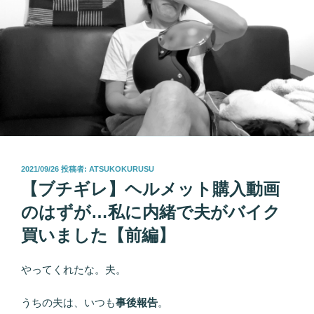
投
2021/09/26
投稿者:
ATSUKOKURUSU
稿
【ブチギレ】ヘルメット購入動画
日:
のはずが…私に内緒で夫がバイク
買いました【前編】
やってくれたな。夫。
うちの夫は、いつも
事後報告
。