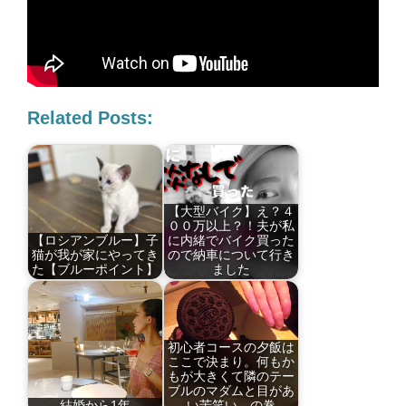
Related Posts:
【大型バイク】え？４
００万以上？！夫が私
【ロシアンブルー】子
に内緒でバイク買った
猫が我が家にやってき
ので納車について行き
た【ブルーポイント】
ました
初心者コースの夕飯は
ここで決まり。何もか
もが大きくて隣のテー
ブルのマダムと目があ
結婚から1年
い苦笑い、の巻