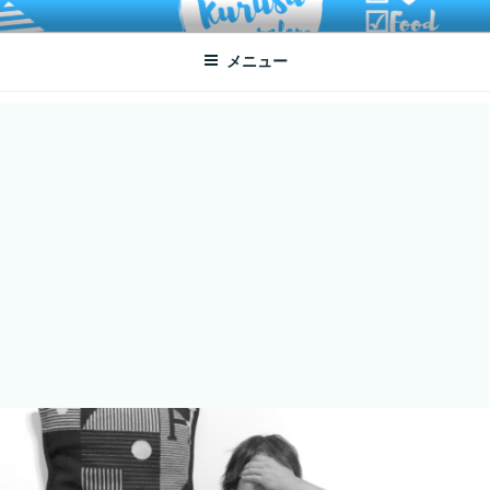
コ
ATSUKO KURUSU SALONE
written by Atsuko Kurusu
ン
メニュー
テ
ン
ツ
へ
ス
キ
ッ
プ