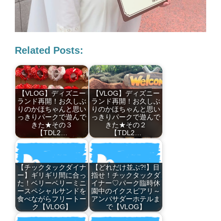
Related Posts:
【VLOG】ディズニー
【VLOG】ディズニー
ランド再開！お久しぶ
ランド再開！お久しぶ
りのかほちゃんと思い
りのかほちゃんと思い
っきりパークで遊んで
っきりパークで遊んで
きた★その３
きた★その２
【TDL2…
【TDL2…
【チックタックダイナ
【どれだけ並ぶ?!】目
ー】ギリギリ間に合っ
指せ！チックタックダ
た！ベリーベリーミニ
イナー♡パーク臨時休
ースペシャルサンドを
園中のイクスピアリ～
食べながらフリートー
アンバサダーホテルま
ク【VLOG】
で【VLOG】