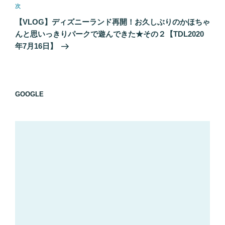
ゲ
次
次
の
ー
【VLOG】ディズニーランド再開！お久しぶりのかほちゃ
投
シ
んと思いっきりパークで遊んできた★その２【TDL2020
稿
年7月16日】
ョ
ン
GOOGLE