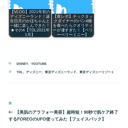
【VLOG】2021年初の
ディズニーランド！誕
【食レポ】チックタッ
生日月のかほちゃんと
クダイナーのパン4種
一緒に楽しんできた！
を食べたらクオリティ
★その4【TDL2021年
ーが凄すぎた！【ベリ
1月】
ーベリーミニー】
カ
DISNEY
、
YOUTUBE
テ
タ
TDL
、
ディズニー
、
東京ディズニーランド
、
東京ディズニーリゾート
ゴ
グ
リ
ー
投
前
前
稿
の
【美肌のアラフォー美容】超時短！90秒で肌ケア終了
ナ
投
するFOREOのUFO使ってみた【フェイスパック】
ビ
稿