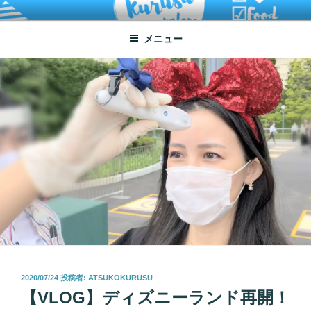
コ
ATSUKO KURUSU SALONE
written by Atsuko Kurusu
ン
メニュー
テ
ン
ツ
へ
ス
キ
ッ
プ
投
2020/07/24
投稿者:
ATSUKOKURUSU
稿
【VLOG】ディズニーランド再開！
日: