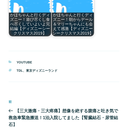
かほちゃんと行くディ
かほちゃんと行くディ
ズニー！遊び尽くし食
ズニー！朝からデール
べ尽くしていよいよ完
＆マリーちゃんにも会
結編【ディズニーシー
えて感激【ディズニー
クリスマス2019】
シークリスマス2019】
カ
YOUTUBE
テ
タ
TDL
、
東京ディズニーランド
ゴ
グ
リ
ー
投
前
前
稿
の
【三大激痛・三大疼痛】想像を絶する腹痛と吐き気で
ナ
投
救急車緊急搬送！1泊入院してました【腎臓結石・尿管結
ビ
稿
石】