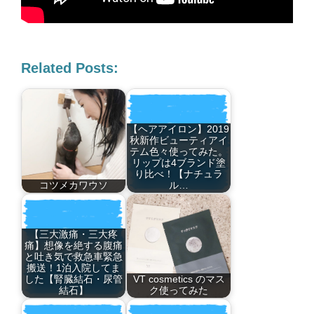
Related Posts:
【ヘアアイロン】2019
秋新作ビューティアイ
テム色々使ってみた。
リップは4ブランド塗
り比べ！【ナチュラ
コツメカワウソ
ル…
【三大激痛・三大疼
痛】想像を絶する腹痛
と吐き気で救急車緊急
搬送！1泊入院してま
した【腎臓結石・尿管
VT cosmetics のマス
結石】
ク使ってみた