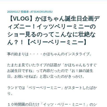
投
2020/01/17
投稿者:
ATSUKOKURUSU
稿
【VLOG】かほちゃん誕生日企画デ
日:
ィズニー！イッツベリーミニーの
ショー見るのってこんなに壮絶な
ん？！【ベリーベリーミニー】
事の始まりは・・・・かほちゃんのインスタライブ。
たまたま見ていたライブの話題が「かほちゃんもうすぐ
お誕生日ですね」って内容だったので『お！妹の誕生
日。お祝いせねば』と思い立ったのがきっかけ。
ランドでは「ベリーベリーミニー」がスタートしたばか
り。
１０時開園の日だけ「イッツ・ベリー・ミニー！」のシ