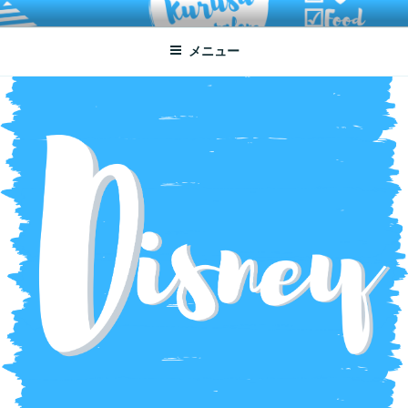
コ
ATSUKO KURUSU SALONE
written by Atsuko Kurusu
ン
メニュー
テ
ン
ツ
へ
ス
キ
ッ
プ