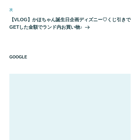
ゲ
次
次
ー
の
シ
【VLOG】かほちゃん誕生日企画ディズニー♡くじ引きで
投
GETした金額でランド内お買い物♪
ョ
稿
ン
GOOGLE