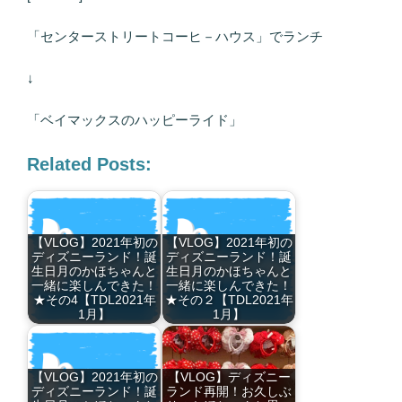
「センターストリートコーヒ－ハウス」でランチ
↓
「ベイマックスのハッピーライド」
Related Posts:
【VLOG】2021年初の
【VLOG】2021年初の
ディズニーランド！誕
ディズニーランド！誕
生日月のかほちゃんと
生日月のかほちゃんと
一緒に楽しんできた！
一緒に楽しんできた！
★その4【TDL2021年
★その２【TDL2021年
1月】
1月】
【VLOG】2021年初の
【VLOG】ディズニー
ディズニーランド！誕
ランド再開！お久しぶ