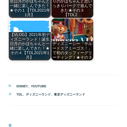
生日月のかほちゃんと
りのかほちゃんと思い
一緒に楽しんできた！
っきりパークで遊んで
★その１【TDL2021年
きた★その３
1月】
【TDL2…
【VLOG】2021年初デ
ィズニーランド！誕生
日月のかほちゃんと一
ディズニーシー「サル
緒に楽しんできた！★
ードスアミーゴス！」
その４【TDL2021年1
で初のダッフィーグリ
月】
ーティング！★その３
カ
DISNEY
、
YOUTUBE
テ
タ
TDL
、
ディズニーランド
、
東京ディズニーランド
ゴ
グ
リ
ー
投
前
前