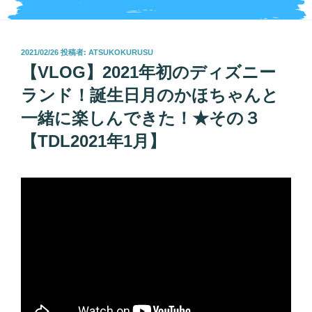
投
2021/02/26
投稿者:
ATSUKOKURUSU
稿
【VLOG】2021年初のディズニー
日:
ランド！誕生日月のかほちゃんと
一緒に楽しんできた！★その３
【TDL2021年1月】