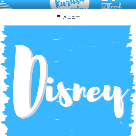
コ
ATSUKO KURUSU SALONE
written by Atsuko Kurusu
ン
メニュー
テ
ン
ツ
へ
ス
キ
ッ
プ