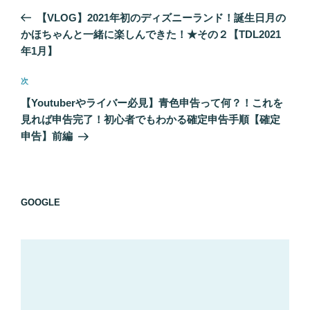
稿
の
【VLOG】2021年初のディズニーランド！誕生日月の
ナ
投
かほちゃんと一緒に楽しんできた！★その２【TDL2021
ビ
稿
年1月】
ゲ
次
次
ー
の
シ
【Youtuberやライバー必見】青色申告って何？！これを
投
見れば申告完了！初心者でもわかる確定申告手順【確定
ョ
稿
申告】前編
ン
GOOGLE