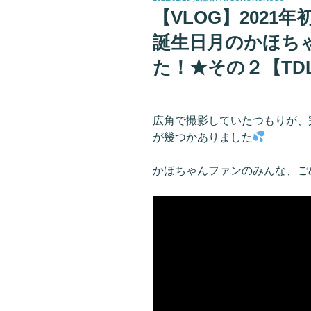
稿
【VLOG】2021
日:
誕生日月のかほち
た！★その２【TDL
広角で撮影していたつもりが、
が幾つかありました
かほちゃんファンのみんな、ご