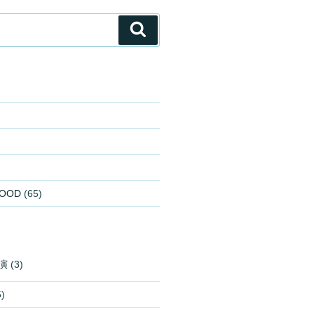
検
索
OOD
(65)
演
(3)
)