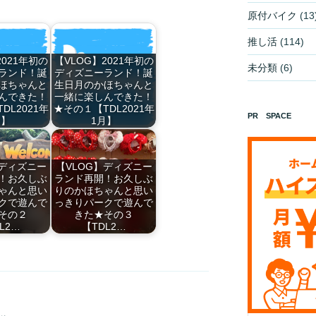
原付バイク
(13
推し活
(114)
2021年初の
【VLOG】2021年初の
未分類
(6)
ランド！誕
ディズニーランド！誕
ほちゃんと
生日月のかほちゃんと
んできた！
一緒に楽しんできた！
DL2021年
★その１【TDL2021年
PR SPACE
月】
1月】
】ディズニー
【VLOG】ディズニー
！お久しぶ
ランド再開！お久しぶ
ゃんと思い
りのかほちゃんと思い
クで遊んで
っきりパークで遊んで
その２
きた★その３
L2…
【TDL2…