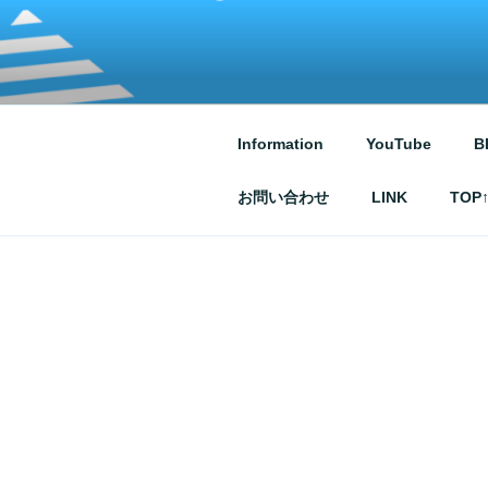
コ
ン
テ
ATSUKO KU
written by Atsuko Kurusu
ン
ツ
へ
Information
YouTube
B
ス
キ
お問い合わせ
LINK
TOP
ッ
プ