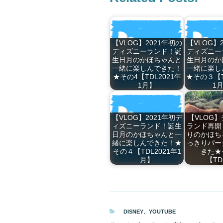
【VLOG】2021年初の
【VLOG】
ディズニーランド！誕
ディズニー
生日月のかほちゃんと
生日月のか
一緒に楽しんできた！
一緒に楽し
★その4【TDL2021年
★その３【T
1月】
1
【VLOG】2021年初デ
【VLOG
ィズニーランド！誕生
ランド再開
日月のかほちゃんと一
りのかほち
緒に楽しんできた！★
っきりパー
その４【TDL2021年1
きた★
月】
【TD
カ
DISNEY
、
YOUTUBE
テ