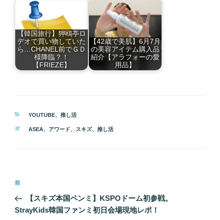
【韓国旅行】狎鴎亭ロ
デオで買い物していた
【42歳で美肌】6月7月
ら…CHANEL前でＧＤ
の美容アイテム購入品
様降臨？！
紹介【アラフォーの愛
【FRIEZE】
用品】
カ
YOUTUBE
、
推し活
テ
タ
ASEA
、
アワード
、
スキズ
、
推し活
ゴ
グ
リ
ー
投
前
前
稿
の
【スキズ本国ペンミ】KSPOドーム初参戦。
ナ
投
StrayKids韓国ファンミ初日会場現地レポ！
ビ
稿