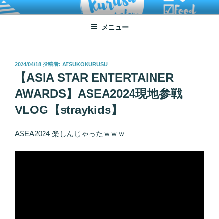
コ
ATSUKO KURUSU SALONE
written by Atsuko Kurusu
ン
メニュー
テ
ン
ツ
へ
投
2024/04/18
投稿者:
ATSUKOKURUSU
稿
【ASIA STAR ENTERTAINER
ス
日:
キ
AWARDS】ASEA2024現地参戦
ッ
VLOG【straykids】
プ
ASEA2024 楽しんじゃったｗｗｗ