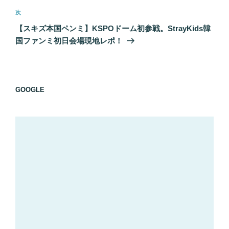
ゲ
次
次
の
ー
【スキズ本国ペンミ】KSPOドーム初参戦。StrayKids韓
投
シ
国ファンミ初日会場現地レポ！
稿
ョ
ン
GOOGLE