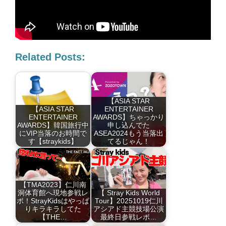
Related Posts:
【ASIA STAR
【ASIA STAR
ENTERTAINER
ENTERTAINER
AWARDS】ちゃっかり
AWARDS】韓国旅行中
申し込んでた
にVIP当落のお時間で
ASEA2024もう当落出
す【straykids】
てるじゃん！
【TMA2023】仁川南
洞体育館へ現地参戦レ
【 Stray Kids World
ポ！StrayKidsはやっぱ
Tour】20251019仁川
りキラキラしてた
アシアド主競技場公演
【THE…
最終日参戦レポ…