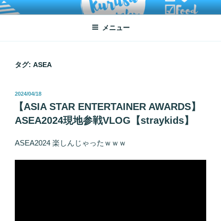
コ
ATSUKO KURUSU SALONE
written by Atsuko Kurusu
ン
メニュー
テ
ン
ツ
へ
タグ:
ASEA
ス
キ
投
2024/04/18
ッ
稿
【ASIA STAR ENTERTAINER AWARDS】
プ
日:
ASEA2024現地参戦VLOG【straykids】
ASEA2024 楽しんじゃったｗｗｗ