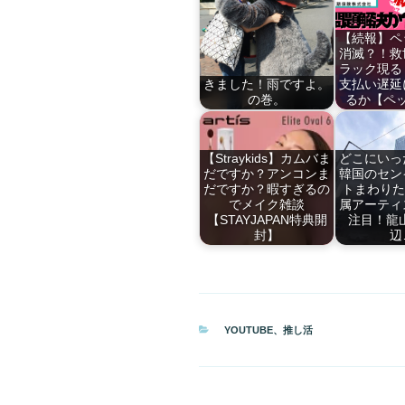
【続報】ペ
消滅？！救
ラック現る
きました！雨ですよ。
支払い遅延
の巻。
るか【ペ
【Straykids】カムバま
どこにいっ
だですか？アンコンま
韓国のセン
だですか？暇すぎるの
トまわりた
でメイク雑談
属アーティ
【STAYJAPAN特典開
注目！龍山
封】
辺
カ
YOUTUBE
、
推し活
テ
ゴ
リ
ー