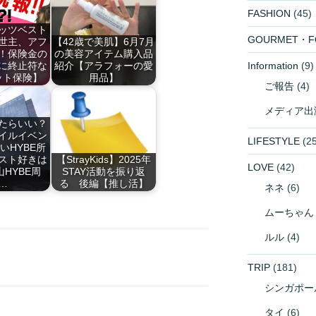
FASHION
(45)
ッツベスト
GOURMET・F
世主、アフ
【42歳で美肌】6月7月
！保険金の
の美容アイテム購入品
Information
(9)
に終止符な
紹介【アラフォーの愛
ット保険】
用品】
ご報告
(4)
メディア出
たらいい？
イルイベン
LIFESTYLE
(25
いHYBE所
スト好きは
【StrayKids】2025年
LOVE
(42)
HYBE周
STAY活動を振り返
…
る 後編【推し活】
ネネ
(6)
ムーちゃん
ルル
(4)
TRIP
(181)
シンガポー
タイ
(6)