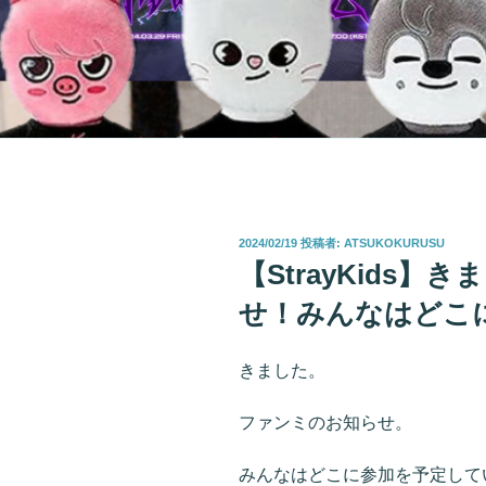
投
2024/02/19
投稿者:
ATSUKOKURUSU
稿
【StrayKids
日:
せ！みんなはどこ
きました。
ファンミのお知らせ。
みんなはどこに参加を予定して