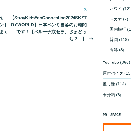
ハワイ
(12)
次
次
の
れ
【StrayKidsFanConnecting2024SKZT
マカオ
(7)
投
ント
OYWORLD】日本ペンミ当落のお時間
国内旅行
(1
稿
まく
です！【ベルーナ京セラ、さぁどっ
ち？！】
韓国
(119)
香港
(8)
YouTube
(366)
原付バイク
(13
推し活
(114)
未分類
(6)
PR SPACE