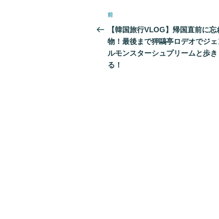
投
前
前
稿
の
【韓国旅行VLOG】帰国直前に忘
投
物！最後まで狎鷗亭ロデオでジェ
ナ
稿
ルモンスターシュプリームと歩き
ビ
る！
ゲ
ー
シ
ョ
ン