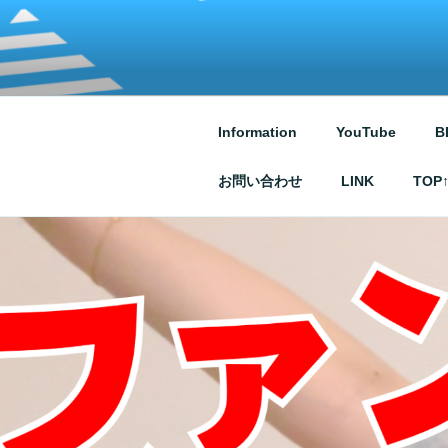
コ
ン
テ
ATSUKO KU
written by Atsuko Kurusu
ン
ツ
へ
Information
YouTube
B
ス
キ
お問い合わせ
LINK
TOP
ッ
プ