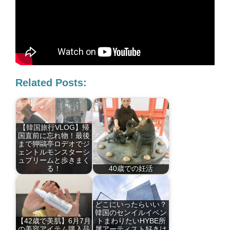
Related Posts:
【韓国旅行VLOG】帰
国直前に忘れ物！最後
まで狎鷗亭ロデオでジ
ェントルモンスターシ
ュプリームと歩きまく
る！
40歳での妊活
どこにいったらいい？
韓国のセンイルイベン
【42歳で美肌】6月7月
トまわりたいHYBE所
の美容アイテム購入品
属アーティスト好きは