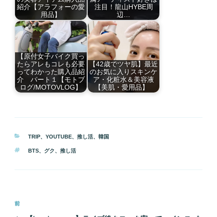
紹介【アラフォーの愛
注目！龍山HYBE周
用品】
辺…
【原付女子バイク買っ
たらアレもコレも必要
【42歳でツヤ肌】最近
ってわかった購入品紹
のお気に入りスキンケ
介 パート１【モトブ
ア・化粧水＆美容液
ログ/MOTOVLOG】
【美肌・愛用品】
カ
TRIP
、
YOUTUBE
、
推し活
、
韓国
テ
タ
BTS
、
グク
、
推し活
ゴ
グ
リ
ー
投
前
前
稿
の