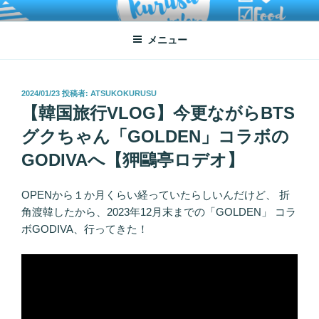
コ
ATSUKO KURUSU SALONE
written by Atsuko Kurusu
ン
メニュー
テ
ン
ツ
へ
投
2024/01/23
投稿者:
ATSUKOKURUSU
稿
【韓国旅行VLOG】今更ながらBTS
ス
日:
キ
グクちゃん「GOLDEN」コラボの
ッ
GODIVAへ【狎鷗亭ロデオ】
プ
OPENから１か月くらい経っていたらしいんだけど、 折
角渡韓したから、2023年12月末までの「GOLDEN」 コラ
ボGODIVA、行ってきた！