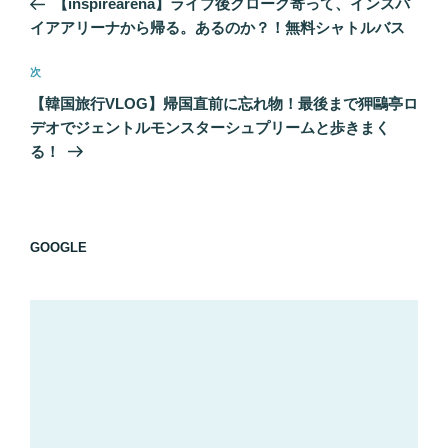
【inspirearena】ライブ後クローク寄って、インスパ
ナ
投
イアアリーナから帰る。あるのか？！無料シャトルバス
ビ
稿
ゲ
次
次
の
ー
【韓国旅行VLOG】帰国直前に忘れ物！最後まで狎鷗亭ロ
投
シ
デオでジェントルモンスターシュプリームと歩きまく
稿
る！
ョ
ン
GOOGLE