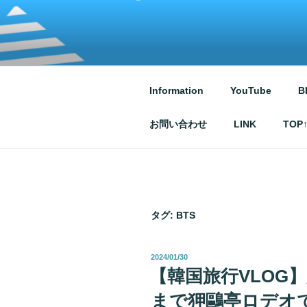
コ
ン
テ
ATSUKO KU
written by Atsuko Kurusu
ン
ツ
へ
Information
YouTube
B
ス
キ
お問い合わせ
LINK
TOP
ッ
プ
タグ:
BTS
投
2024/01/30
稿
【韓国旅行VLOG
日:
まで狎鷗亭ロデオ