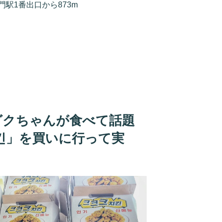
門駅1番出口から873m
グクちゃんが食べて話題
킨」を買いに行って実
】