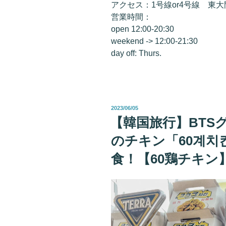
アクセス：1号線or4号線 東大
営業時間：
open 12:00-20:30
weekend -> 12:00-21:30
day off: Thurs.
投
2023/06/05
稿
【韓国旅行】BTS
日:
のチキン「60계치
食！【60鶏チキン