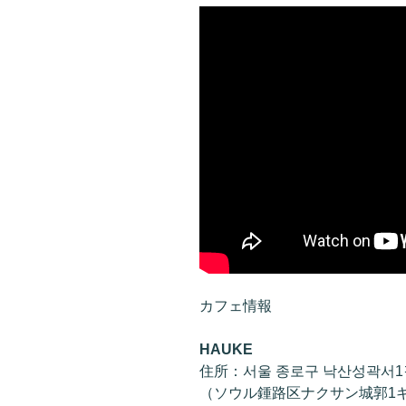
カフェ情報
HAUKE
住所：서울 종로구 낙산성곽서1길 
（ソウル鍾路区ナクサン城郭1ギル