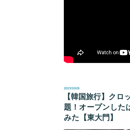
投
2023/10/26
稿
【韓国旅行】クロ
日:
題！オープンした
みた【東大門】