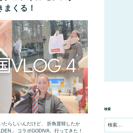
きまくる！
検索
検
いたらしいんだけど、 折角渡韓したか
索:
LDEN」 コラボGODIVA、行ってきた！