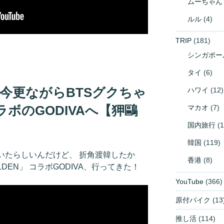
ムーちゃん
ルル
(4)
TRIP
(181)
シンガポー
タイ
(6)
】今更ながらBTSグクちゃ
ハワイ
(12)
ラボのGODIVAへ【狎鷗
マカオ
(7)
国内旅行
(1
韓国
(119)
いたらしいんだけど、 折角渡韓したか
香港
(8)
LDEN」 コラボGODIVA、行ってきた！
YouTube
(366)
原付バイク
(13
推し活
(114)