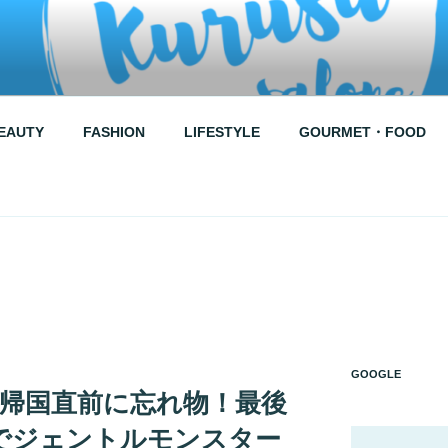
RUSU SALONE
EAUTY
FASHION
LIFESTYLE
GOURMET・FOOD
↑
GOOGLE
】帰国直前に忘れ物！最後
でジェントルモンスター