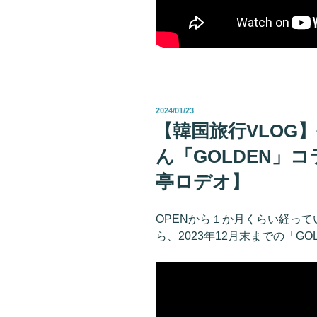
投
2024/01/23
稿
【韓国旅行VLOG
日:
ん「GOLDEN」コ
亭ロデオ】
OPENから１か月くらい経って
ら、2023年12月末までの「GO