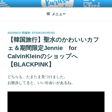
コ
ATSUKO KURUSU SALONE
written by Atsuko Kurusu
ン
メニュー
テ
ン
ツ
へ
投
2023/06/10
投稿者:
ATSUKOKURUSU
稿
【韓国旅行】聖水のかわいいカフ
ス
日:
キ
ェ＆期間限定Jennie for
ッ
CalvinKleinのショップへ
プ
【BLACKPINK】
どちらも、たまたま見つけました。
お散歩してると、いい出会いがあるね。