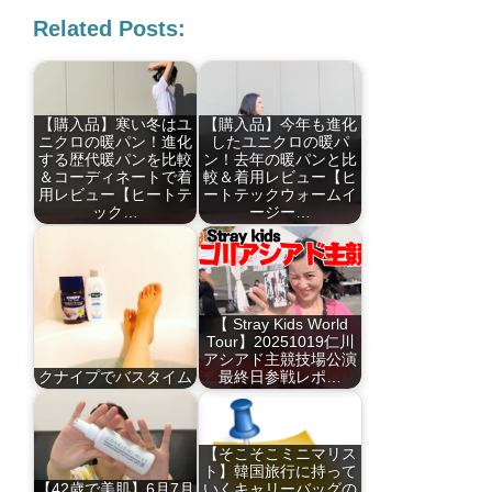
Related Posts:
【購入品】寒い冬はユ
【購入品】今年も進化
ニクロの暖パン！進化
したユニクロの暖パ
する歴代暖パンを比較
ン！去年の暖パンと比
＆コーディネートで着
較＆着用レビュー【ヒ
用レビュー【ヒートテ
ートテックウォームイ
ック…
ージー…
【 Stray Kids World
Tour】20251019仁川
アシアド主競技場公演
クナイプでバスタイム
最終日参戦レポ…
【そこそこミニマリス
ト】韓国旅行に持って
【42歳で美肌】6月7月
いくキャリーバッグの