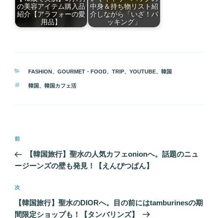
の美容アイテム購入品
中身＆持ち物リスト紹
紹介【アラフォーの愛
介しながら「いざ！パ
用品】
ッキング」
カ
FASHION
、
GOURMET・FOOD
、
TRIP
、
YOUTUBE
、
韓国
テ
タ
韓国
、
韓国カフェ活
ゴ
グ
リ
ー
投
前
前
稿
の
【韓国旅行】聖水の人気カフェonionへ。話題のニュ
ナ
投
ージーンズの壁も発見！【えんぴつぱん】
ビ
稿
ゲ
次
次
の
ー
【韓国旅行】聖水のDIORへ。目の前にはtamburinesの期
投
シ
間限定ショップも！【タンバリンズ】