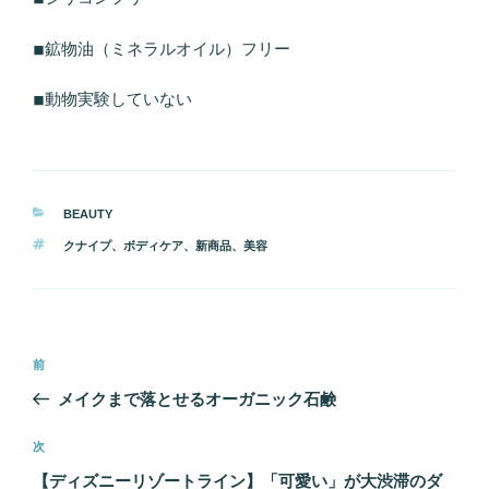
◾︎鉱物油（ミネラルオイル）フリー
◾︎動物実験していない
カ
BEAUTY
テ
タ
クナイプ
、
ボディケア
、
新商品
、
美容
ゴ
グ
リ
ー
投
前
前
稿
の
メイクまで落とせるオーガニック石鹸
ナ
投
ビ
稿
次
次
ゲ
の
【ディズニーリゾートライン】「可愛い」が大渋滞のダ