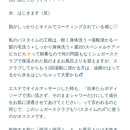
水、はじきます（笑）
肌がしっかりとオイルでコーティングされている感じ♡
私のバスタイムの工程は、軽く身体洗う⇒湯船浸かる⇒
髪の毛洗う＋しっかり身体洗う＋週2のスペシャルケア⇒
ピカピカ
って順番なので何の問題もなくシュガースク
ラブで保湿された肌のままお風呂上りを迎えますが、ス
クラブしてからもう1回湯船に浸かる方は、油膜がはって
るから水をはじいちゃって大変かも
エステでオイルマッサージした時も、「出来たらボディ
ソープで洗い流さず、そのままシャワーだけにして成分
をお肌に浸透させてあげてください」って言われるのと
同じで、このシュガースクラブも“バスタイムの〆”に使う
のがオススメです。
乾燥する前に「保湿！保湿！」と、お風呂上りは大急ぎ