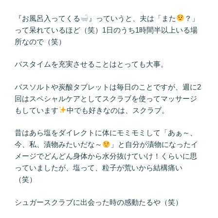
『お風呂入ってくる
』っていうと、夫は「また
？」
って呆れているほど（笑）1日のうち1時間半以上いる場
所なので（笑）
バスタイムを充実させることはとっても大事。
バスソルトや炭酸タブレットは毎日のことですが、週に2
回はスペシャルケアとしてスクラブを使ってマッサージ
もしています
中でも好きなのは、スクラブ。
昔はあら塩をダイレクトに体にモミモミして「あぁ～、
今、私、漬物みたいだな～
」と自分が漬物になったイ
メージでどんどん身体から水分抜けていけ！くらいに思
っていましたが、塩って、粒子が荒いから結構痛い
（笑）
シュガースクラブに出会った時の感動たるや（笑）