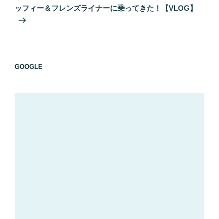
投
ー
ッフィー＆フレンズライナーに乗ってきた！【VLOG】
稿
シ
ョ
ン
GOOGLE