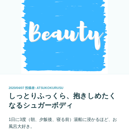
投
2020/04/07
投稿者:
ATSUKOKURUSU
稿
しっとりふっくら、抱きしめたく
日:
なるシュガーボディ
1日に3度（朝、夕飯後、寝る前）湯船に浸かるほど、お
風呂大好き。