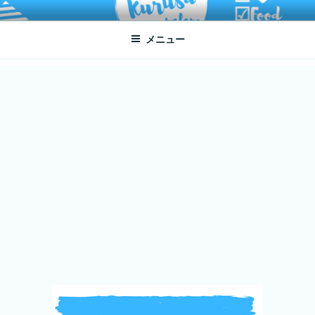
コ
ATSUKO KURUSU SALONE
written by Atsuko Kurusu
ン
メニュー
テ
ン
ツ
へ
ス
キ
ッ
プ