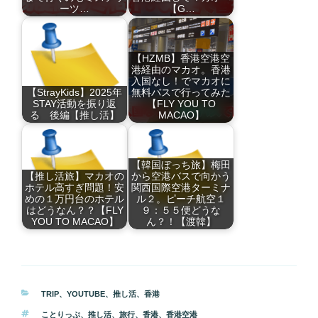
ーツ…
【G…
【HZMB】香港空港空
港経由のマカオ。香港
入国なし！でマカオに
【StrayKids】2025年
無料バスで行ってみた
STAY活動を振り返
【FLY YOU TO
る 後編【推し活】
MACAO】
【韓国ぼっち旅】梅田
【推し活旅】マカオの
から空港バスで向かう
ホテル高すぎ問題！安
関西国際空港ターミナ
めの１万円台のホテル
ル２。ピーチ航空１
はどうなん？？【FLY
９：５５便どうな
YOU TO MACAO】
ん？！【渡韓】
カ
TRIP
、
YOUTUBE
、
推し活
、
香港
テ
タ
ことりっぷ
、
推し活
、
旅行
、
香港
、
香港空港