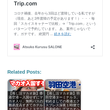
Related Posts:
【推し活マカオ旅】香
【推し活マカオ旅】羽
港空港～入国せずにマ
田空港ターミナル３。
カオ入り。無料バスの
初めましての香港エク
難易度高すぎてホテル
スプレス深夜１時便で
まで行くのもミステリ
香港経由してマカオへ