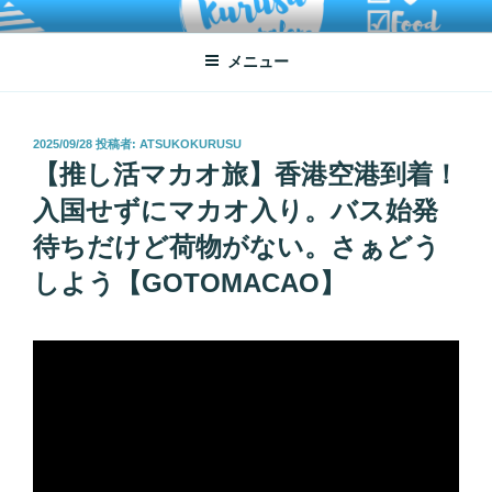
コ
ATSUKO KURUSU SALONE
written by Atsuko Kurusu
ン
メニュー
テ
ン
ツ
へ
投
2025/09/28
投稿者:
ATSUKOKURUSU
稿
【推し活マカオ旅】香港空港到着！
ス
日:
キ
入国せずにマカオ入り。バス始発
ッ
待ちだけど荷物がない。さぁどう
プ
しよう【GOTOMACAO】