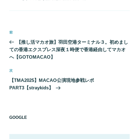
ゴ
グ
リ
ー
投
前
前
稿
の
【推し活マカオ旅】羽田空港ターミナル３。初めまし
ナ
投
ての香港エクスプレス深夜１時便で香港経由してマカオ
ビ
稿
へ【GOTOMACAO】
ゲ
次
次
ー
の
シ
【TMA2025】MACAO公演現地参戦レポ
投
PART3【straykids】
ョ
稿
ン
GOOGLE