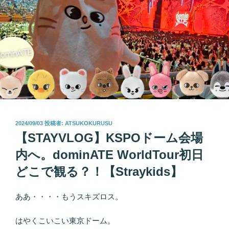
投
2024/09/03
投稿者:
ATSUKOKURUSU
稿
【STAYVLOG】KSPOドーム会場
日:
内へ。dominATE WorldTour初日
どこで観る？！【Straykids】
ああ・・・・もうスキズロス。
はやくこいこい東京ドーム。