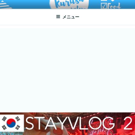
コ
ATSUKO KURUSU SALONE
written by Atsuko Kurusu
ン
メニュー
テ
ン
ツ
へ
ス
キ
ッ
プ