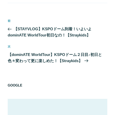
ー
投
前
前
稿
の
【STAYVLOG】KSPOドーム到着！いよいよ
ナ
投
dominATE WorldTour初日なの！【Straykids】
ビ
稿
ゲ
次
次
の
ー
【dominATE WorldTour】KSPOドーム２日目♪初日と
投
シ
色々変わって更に楽しめた！【Straykids】
稿
ョ
ン
GOOGLE