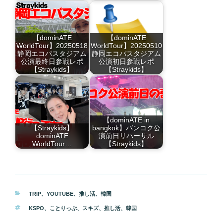
【dominATE
【dominATE
WorldTour】20250518
WorldTour】20250510
静岡エコパスタジアム
静岡エコパスタジアム
公演最終日参戦レポ
公演初日参戦レポ
【Straykids】
【Straykids】
【dominATE in
【Straykids】
bangkok】バンコク公
dominATE
演前日リハーサル
WorldTour…
【Straykids】
カ
TRIP
、
YOUTUBE
、
推し活
、
韓国
テ
タ
KSPO
、
ことりっぷ
、
スキズ
、
推し活
、
韓国
ゴ
グ
リ