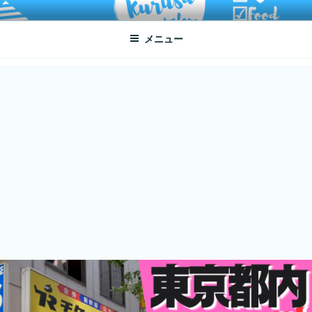
コ
ATSUKO KURUSU SALONE
written by Atsuko Kurusu
ン
メニュー
テ
ン
ツ
へ
ス
キ
ッ
プ