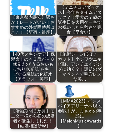
【ミニチュアダック
ス】今年もタイムアタ
【東京都内最安】駅ち
ック？！愛犬の７歳の
か！レートがいい！お
誕生日を犬用ケーキで
すすめの外貨両替所は
お祝いしたら秒速で完
ここ！【新宿・銀座】
食【早食い】
【40代スキンケア】保
【施術シーンほぼノー
湿命！の４３歳が－８
カット】小ジワやニキ
歳見えの“うるおいも
ビ跡、アンチエイジン
っちり水光肌”をキー
グに効く？！話題のダ
プする魔法の化粧水
ーマペン４で毛穴レス
【アラフォー美容】
な美…
【MMA2023】インス
パイアアリーナへ現地
【活動期間６か月】モ
参戦！が、まさかの事
ニター様から初の成婚
態に
者が誕生しました！
【MelonMusicAwards
【結婚相談所W】
】