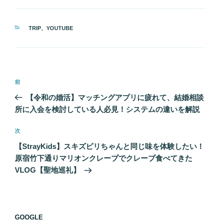
カ
TRIP
、
YOUTUBE
テ
ゴ
リ
ー
投
前
前
稿
の
【令和の婚活】マッチングアプリに疲れて、結婚相談
ナ
投
所に入会を検討している人必見！システムの違いを解説
ビ
稿
ゲ
次
次
の
ー
【StrayKids】スキズピリちゃんと同じ味を体験したい！
投
シ
原宿竹下通りマリオンクレープでクレープ食べてきた
稿
VLOG【聖地巡礼】
ョ
ン
GOOGLE