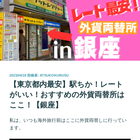
投
2023/04/18
投稿者:
ATSUKOKURUSU
稿
【東京都内最安】駅ちか！レート
日:
がいい！おすすめの外貨両替所は
ここ！【銀座】
私は、いつも海外旅行前はここに外貨両替しに行ってい
ます。