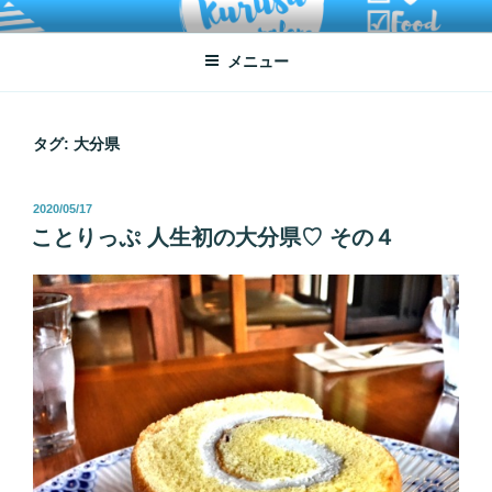
コ
ATSUKO KURUSU SALONE
written by Atsuko Kurusu
ン
メニュー
テ
ン
ツ
へ
タグ:
大分県
ス
キ
投
2020/05/17
ッ
稿
ことりっぷ 人生初の大分県♡ その４
プ
日: