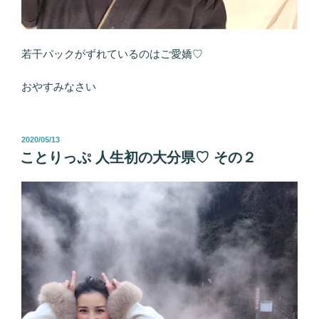
若干パックがずれているのはご愛嬌♡
おやすみなさい
投
2020/05/13
稿
ことりっぷ 人生初の大分県♡ その２
日: