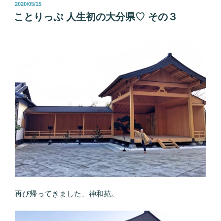
投
2020/05/15
稿
ことりっぷ 人生初の大分県♡ その３
日:
再び帰ってきました、神和苑。