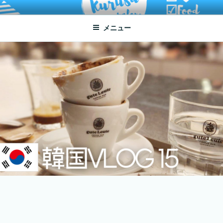
コ
ATSUKO KURUSU SALONE
written by Atsuko Kurusu
ン
メニュー
テ
ン
ツ
へ
ス
キ
ッ
プ