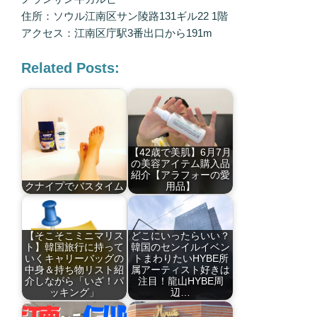
住所：ソウル江南区サン陵路131ギル22 1階
アクセス：江南区庁駅3番出口から191m
Related Posts:
【42歳で美肌】6月7月
の美容アイテム購入品
紹介【アラフォーの愛
クナイプでバスタイム
用品】
【そこそこミニマリス
どこにいったらいい？
ト】韓国旅行に持って
韓国のセンイルイベン
いくキャリーバッグの
トまわりたいHYBE所
中身＆持ち物リスト紹
属アーティスト好きは
介しながら「いざ！パ
注目！龍山HYBE周
ッキング」
辺…