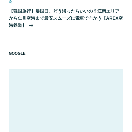
ゲ
次
次
の
ー
【韓国旅行】帰国日。どう帰ったらいいの？江南エリア
投
シ
から仁川空港まで最安スムーズに電車で向かう【AREX空
稿
港鉄道】
ョ
ン
GOOGLE