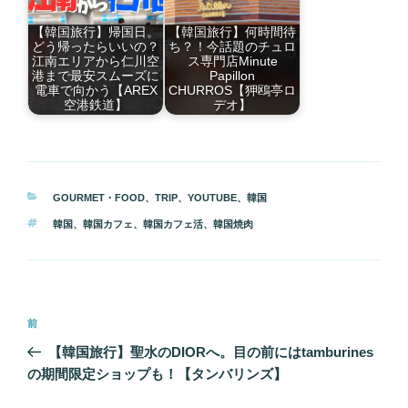
【韓国旅行】帰国日。
【韓国旅行】何時間待
どう帰ったらいいの？
ち？！今話題のチュロ
江南エリアから仁川空
ス専門店Minute
港まで最安スムーズに
Papillon
電車で向かう【AREX
CHURROS【狎鴎亭ロ
空港鉄道】
デオ】
カ
GOURMET・FOOD
、
TRIP
、
YOUTUBE
、
韓国
テ
タ
韓国
、
韓国カフェ
、
韓国カフェ活
、
韓国焼肉
ゴ
グ
リ
ー
投
前
前
稿
の
【韓国旅行】聖水のDIORへ。目の前にはtamburines
ナ
投
の期間限定ショップも！【タンバリンズ】
ビ
稿