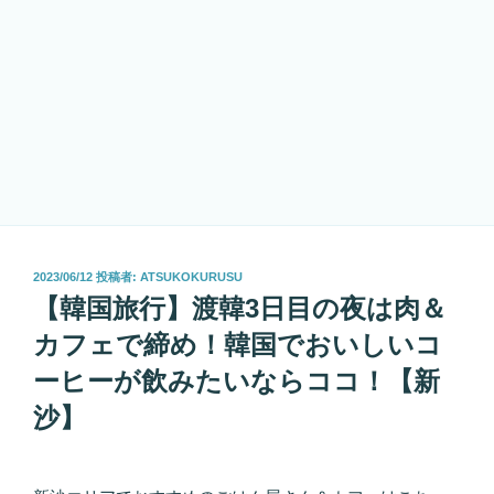
投
2023/06/12
投稿者:
ATSUKOKURUSU
稿
【韓国旅行】渡韓3日目の夜は肉＆
日:
カフェで締め！韓国でおいしいコ
ーヒーが飲みたいならココ！【新
沙】