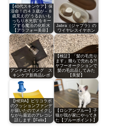
【40代スキンケア】保
湿命！の４３歳が－８
歳見えの“うるおいも
っちり水光肌”をキー
プする魔法の化粧水
Jabra（ジャブラ）の
【アラフォー美容】
ワイヤレスイヤホン
【検証】「髪の毛売り
ます」幾らで売れる?!
ヤフーオークションで
アンチエイジング ス
髪の毛出品してみた
キンケア新商品レポ
【美髪】
【HERA】ピリコラボ
のクッションファンデ
が届いたのでメイクし
【ロシアンブルー】子
ながら最近のアレコレ
猫が我が家にやってき
話します【Felix】
た【ブルーポイント】