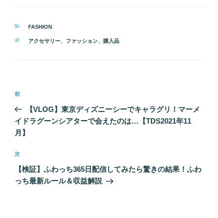
カ
FASHION
テ
タ
アクセサリー
、
ファッション
、
購入品
ゴ
グ
リ
ー
投
前
前
稿
の
【VLOG】東京ディズニーシーでキャラグリ！マーメ
ナ
投
イドラグーンシアターで会えたのは…【TDS2021年11
ビ
稿
月】
ゲ
次
次
ー
の
シ
【検証】ふわっち365日配信してみたら驚きの結果！ふわ
投
っち最新ルール＆収益解説
ョ
稿
ン