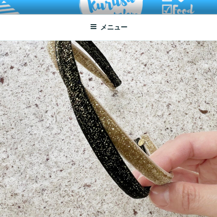
コ
ATSUKO KURUSU SALONE
written by Atsuko Kurusu
ン
メニュー
テ
ン
ツ
へ
ス
キ
ッ
プ