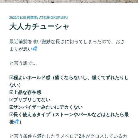
投
2022/01/28
投稿者:
ATSUKOKURUSU
稿
大人カチューシャ
日:
最近前髪を凄い微妙な長さに切ってしまったので、おさ
まりが悪い
と言う訳で…
☑︎程よいホールド感（痛くならないし、緩くてずれたりし
ない）
☑︎上品な存在感
☑︎ブリブリしてない
☑︎サンバイザーみたいにデカくない
☑︎長く使えるタイプ（ストーンやパールなどはとれたら最
後
）
と言う条件を満たしたラメベロア2本がクロスしているカ