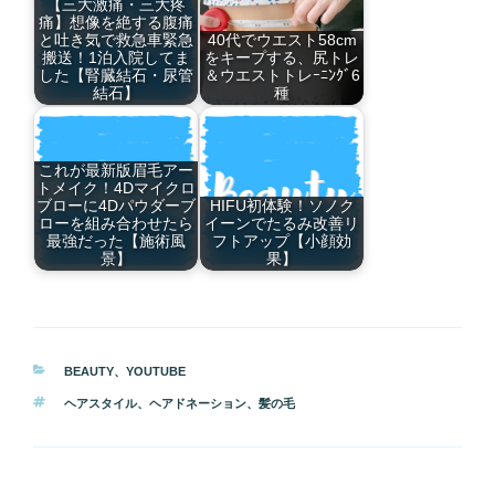
【三大激痛・三大疼
痛】想像を絶する腹痛
と吐き気で救急車緊急
40代でウエスト58cm
搬送！1泊入院してま
をキープする、尻トレ
した【腎臓結石・尿管
＆ウエストトレｰﾆﾝｸﾞ6
結石】
種
これが最新版眉毛アー
トメイク！4Dマイクロ
ブローに4Dパウダーブ
HIFU初体験！ソノク
ローを組み合わせたら
イーンでたるみ改善リ
最強だった【施術風
フトアップ【小顔効
景】
果】
カ
BEAUTY
、
YOUTUBE
テ
タ
ヘアスタイル
、
ヘアドネーション
、
髪の毛
ゴ
グ
リ
ー