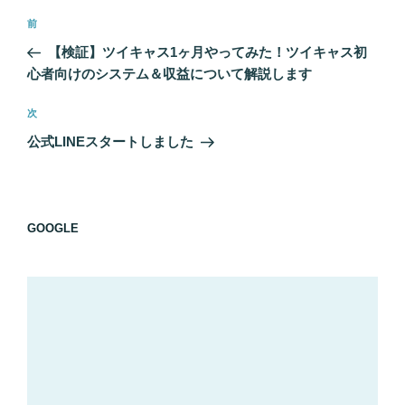
投
前
前
稿
の
【検証】ツイキャス1ヶ月やってみた！ツイキャス初
ナ
投
心者向けのシステム＆収益について解説します
ビ
稿
ゲ
次
次
の
ー
公式LINEスタートしました
投
シ
稿
ョ
ン
GOOGLE