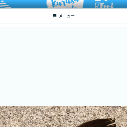
コ
ATSUKO KURUSU SALONE
written by Atsuko Kurusu
ン
メニュー
テ
ン
ツ
へ
ス
キ
ッ
プ