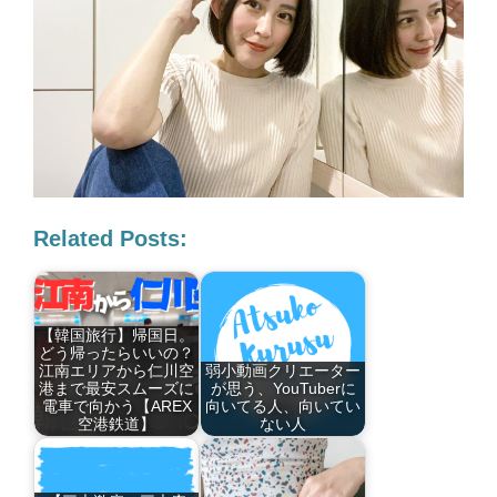
Related Posts:
【韓国旅行】帰国日。
どう帰ったらいいの？
江南エリアから仁川空
弱小動画クリエーター
港まで最安スムーズに
が思う、YouTuberに
電車で向かう【AREX
向いてる人、向いてい
空港鉄道】
ない人