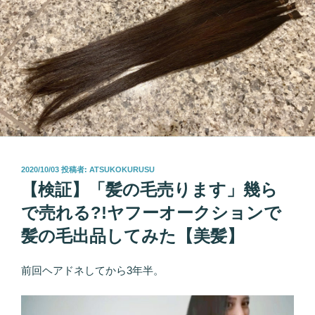
投
2020/10/03
投稿者:
ATSUKOKURUSU
稿
【検証】「髪の毛売ります」幾ら
日:
で売れる?!ヤフーオークションで
髪の毛出品してみた【美髪】
前回ヘアドネしてから3年半。