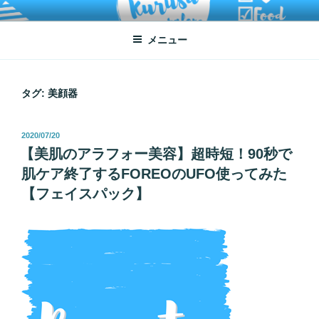
コ
ATSUKO KURUSU SALONE
written by Atsuko Kurusu
ン
メニュー
テ
ン
ツ
へ
タグ:
美顔器
ス
キ
投
2020/07/20
ッ
稿
【美肌のアラフォー美容】超時短！90秒で
プ
日:
肌ケア終了するFOREOのUFO使ってみた
【フェイスパック】