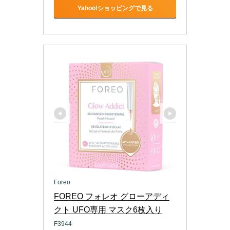
Yahoo!ショッピングで見る
Foreo
FOREO フォレオ グローアディ
クト UFO専用 マスク6枚入り
F3944