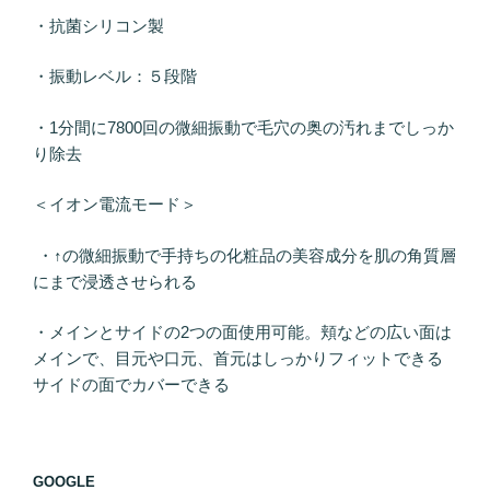
・抗菌シリコン製
・振動レベル：５段階
・1分間に7800回の微細振動で毛穴の奥の汚れまでしっか
り除去
＜イオン電流モード＞
・↑の微細振動で手持ちの化粧品の美容成分を肌の角質層
にまで浸透させられる
・メインとサイドの2つの面使用可能。頬などの広い面は
メインで、目元や口元、首元はしっかりフィットできる
サイドの面でカバーできる
GOOGLE