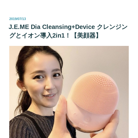
投
2019/07/13
稿
J.E.ME Dia Cleansing+Device クレンジン
日:
グとイオン導入2in1！【美顔器】