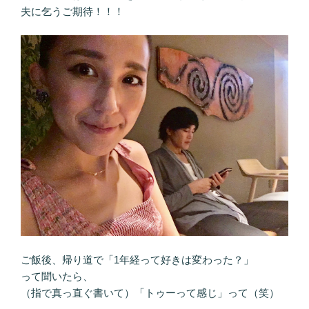
夫に乞うご期待！！！
ご飯後、帰り道で「1年経って好きは変わった？」
って聞いたら、
（指で真っ直ぐ書いて）「トゥーって感じ」って（笑）