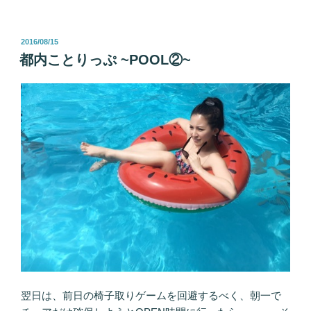
投
2016/08/15
稿
都内ことりっぷ ~POOL②~
日:
翌日は、前日の椅子取りゲームを回避するべく、朝一で