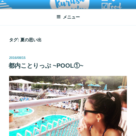
コ
ATSUKO KURUSU SALONE
written by Atsuko Kurusu
ン
メニュー
テ
ン
ツ
へ
タグ:
夏の思い出
ス
キ
投
2016/08/15
ッ
稿
都内ことりっぷ ~POOL①~
プ
日: