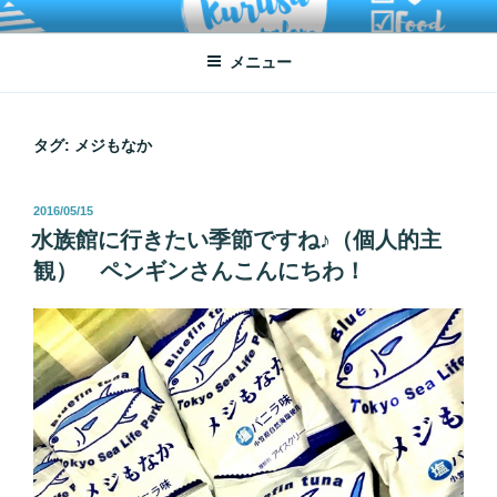
コ
ATSUKO KURUSU SALONE
written by Atsuko Kurusu
ン
メニュー
テ
ン
ツ
へ
タグ:
メジもなか
ス
キ
投
2016/05/15
ッ
稿
水族館に行きたい季節ですね♪（個人的主
プ
日:
観） ペンギンさんこんにちわ！