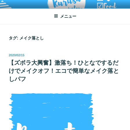
コ
ATSUKO KURUSU SALONE
written by Atsuko Kurusu
ン
メニュー
テ
ン
ツ
へ
タグ:
メイク落とし
ス
キ
投
2020/02/15
ッ
稿
【ズボラ大興奮】激落ち！ひとなでするだ
プ
日:
けでメイクオフ！エコで簡単なメイク落と
しパフ