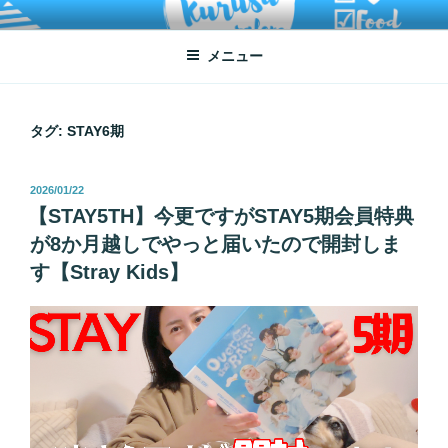
コ
ATSUKO KURUSU SALONE
written by Atsuko Kurusu
ン
メニュー
テ
ン
ツ
へ
タグ:
STAY6期
ス
キ
投
2026/01/22
ッ
稿
【STAY5TH】今更ですがSTAY5期会員特典
プ
日:
が8か月越しでやっと届いたので開封しま
す【Stray Kids】