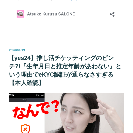
投
2026/01/19
稿
【yes24】推し活チケッティングのピン
日:
チ?!『生年月日と推定年齢があわない』と
いう理由でeKYC認証が通らなさすぎる
【本人確認】