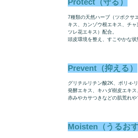
Protect（守る）
7種類の天然ハーブ（ツボクサ
キス、カンゾウ根エキス、チャ
ツレ花エキス）配合。
頭皮環境を整え、すこやかな状
Prevent（抑える）
グリチルリチン酸2K、ポリ-ε-リ
発酵エキス、キハダ樹皮エキス
赤みやカサつきなどの肌荒れや
Moisten（うるお