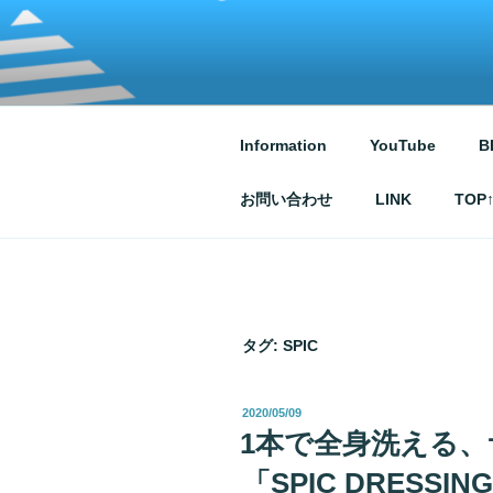
コ
ン
テ
ATSUKO KU
written by Atsuko Kurusu
ン
ツ
へ
Information
YouTube
B
ス
キ
お問い合わせ
LINK
TOP
ッ
プ
タグ:
SPIC
投
2020/05/09
稿
1本で全身洗える
日:
「SPIC DRESS