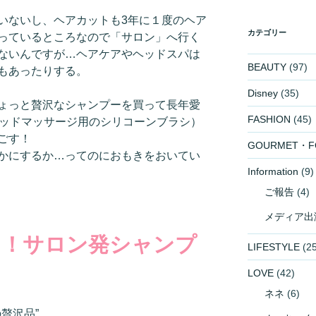
いないし、ヘアカットも3年に１度のヘア
カテゴリー
っているところなので「サロン」へ行く
ないんですが…ヘアケアやヘッドスパは
BEAUTY
(97)
もあったりする。
Disney
(35)
ょっと贅沢なシャンプーを買って長年愛
FASHION
(45)
ヘッドマッサージ用のシリコーンブラシ）
ごす！
GOURMET・F
かにするか…ってのにおもきをおいてい
Information
(9)
ご報告
(4)
メディア出
る！サロン発シャンプ
LIFESTYLE
(25
LOVE
(42)
ネネ
(6)
贅沢品”