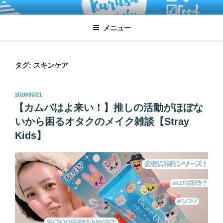
コ
ATSUKO KURUSU SALONE
written by Atsuko Kurusu
ン
メニュー
テ
ン
ツ
へ
タグ:
スキンケア
ス
キ
投
2026/05/21
ッ
稿
【カムバはよ来い！】推しの活動がほぼな
プ
日:
いから困るオタクのメイク雑談【Stray
Kids】