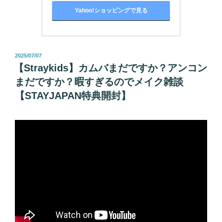
Yahoo!ショッピングで見る
投
2025/07/07
稿
【Straykids】カムバまだですか？アンコン
日:
まだですか？暇すぎるのでメイク雑談
【STAYJAPAN特典開封】