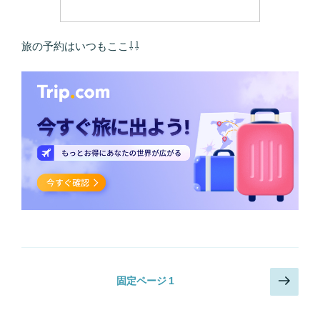
旅の予約はいつもここ⇩⇩
投
次
固定ページ
1
の
稿
ペ
の