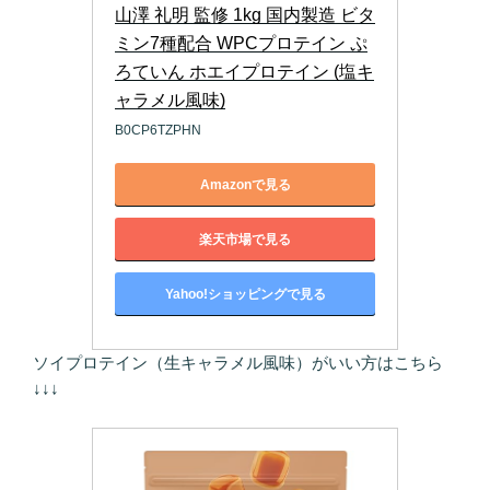
山澤 礼明 監修 1kg 国内製造 ビタ
ミン7種配合 WPCプロテイン ぷ
ろていん ホエイプロテイン (塩キ
ャラメル風味)
B0CP6TZPHN
Amazonで見る
楽天市場で見る
Yahoo!ショッピングで見る
ソイプロテイン（生キャラメル風味）がいい方はこちら
↓↓↓