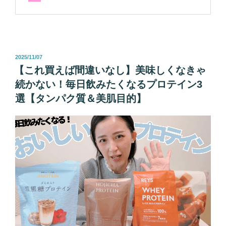
投
2025/11/07
稿
【これ買えば間違いなし】美味しくなきゃ
日:
続かない！毎日飲みたくなるプロテイン3
選【タンパク質＆美肌目的】