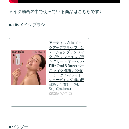
メイク動画の中で使っている商品はこちらです↓
■artisメイクブラシ
アーティス Artis メイ
クアップブラシ ファン
デーションブラシ メイ
クブラシ フェイスブラ
シ エリート オーバル6
Elite Oval 6 Brush ベー
ス メイク 化粧 パウダ
ー チーク ハイライト
シェーディング 母の日
価格：7,799円（税
込、送料無料)
(2025/7/7時点)
■パウダー