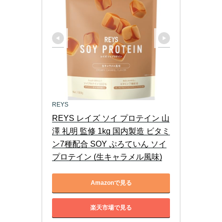
REYS
REYS レイズ ソイ プロテイン 山
澤 礼明 監修 1kg 国内製造 ビタミ
ン7種配合 SOY ぷろていん ソイ
プロテイン (生キャラメル風味)
Amazonで見る
楽天市場で見る