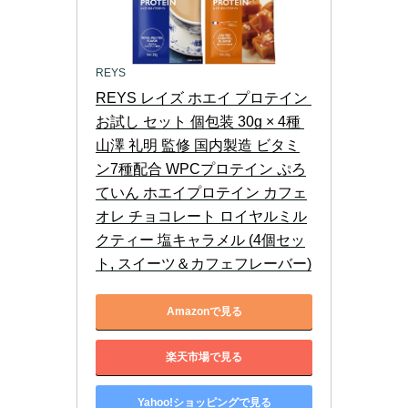
REYS
REYS レイズ ホエイ プロテイン 
お試し セット 個包装 30g × 4種 
山澤 礼明 監修 国内製造 ビタミ
ン7種配合 WPCプロテイン ぷろ
ていん ホエイプロテイン カフェ
オレ チョコレート ロイヤルミル
クティー 塩キャラメル (4個セッ
ト, スイーツ＆カフェフレーバー)
Amazonで見る
楽天市場で見る
Yahoo!ショッピングで見る