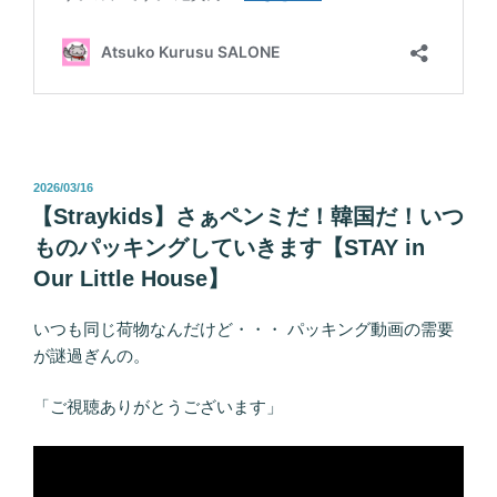
投
2026/03/16
稿
【Straykids】さぁペンミだ！韓国だ！いつ
日:
ものパッキングしていきます【STAY in
Our Little House】
いつも同じ荷物なんだけど・・・ パッキング動画の需要
が謎過ぎんの。
「ご視聴ありがとうございます」