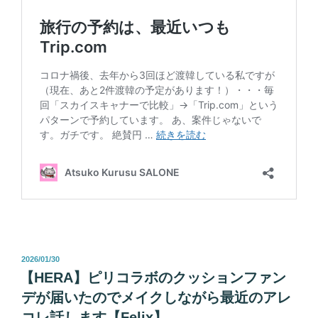
投
2026/01/30
稿
【HERA】ピリコラボのクッションファン
日:
デが届いたのでメイクしながら最近のアレ
コレ話します【Felix】