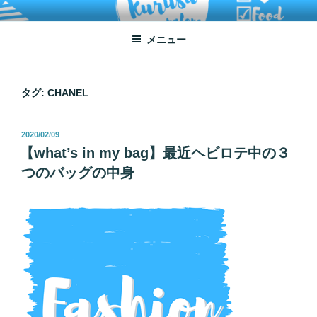
コ
ATSUKO KURUSU SALONE
written by Atsuko Kurusu
ン
メニュー
テ
ン
ツ
へ
タグ:
CHANEL
ス
キ
投
2020/02/09
ッ
稿
【what’s in my bag】最近ヘビロテ中の３
プ
日:
つのバッグの中身