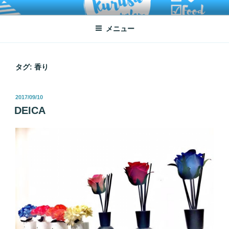
コ
ATSUKO KURUSU SALONE
written by Atsuko Kurusu
ン
メニュー
テ
ン
ツ
へ
タグ:
香り
ス
キ
投
2017/09/10
ッ
稿
DEICA
プ
日: