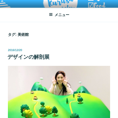
コ
ATSUKO KURUSU SALONE
written by Atsuko Kurusu
ン
メニュー
テ
ン
ツ
へ
タグ:
美術館
ス
キ
投
2016/12/20
ッ
稿
デザインの解剖展
プ
日: