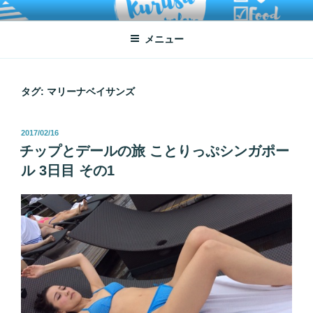
コ
ATSUKO KURUSU SALONE
written by Atsuko Kurusu
ン
メニュー
テ
ン
ツ
へ
タグ:
マリーナベイサンズ
ス
キ
投
2017/02/16
ッ
稿
チップとデールの旅 ことりっぷシンガポー
プ
日:
ル 3日目 その1