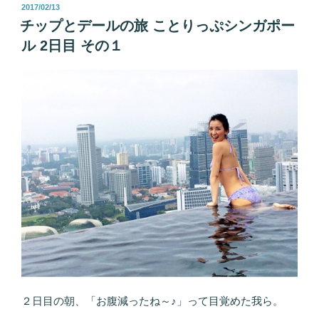
投
2017/02/13
稿
チップとデールの旅 ことりっぷシンガポー
日:
ル 2日目 その１
２日目の朝、「お腹減ったね～♪」って目覚めた我ら。