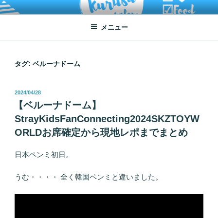
コ
ATSUKO KURUSU SALONE
written by Atsuko Kurusu
ン
メニュー
テ
ン
ツ
へ
タグ:
ベルーナドーム
ス
キ
投
2024/04/28
ッ
稿
【ベルーナドーム】
プ
日:
StrayKidsFanConnecting2024SKZTOYW
ORLDお席確定から現地レポまでまとめ
日本ペンミ初日。
うむ・・・・ 全く韓国ペンミと違いました。