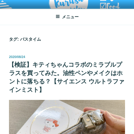
コ
ATSUKO KURUSU SALONE
written by Atsuko Kurusu
ン
メニュー
テ
ン
ツ
へ
タグ:
バスタイム
ス
キ
投
2020/08/24
ッ
稿
【検証】キティちゃんコラボのミラブルプ
プ
日:
ラスを買ってみた。油性ペンやメイクはホ
ントに落ちる？【サイエンス ウルトラファ
インミスト】