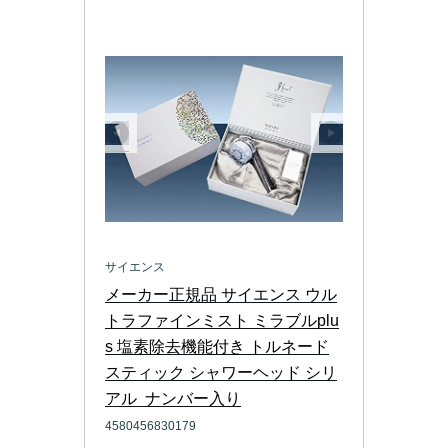
サイエンス
メーカー正規品 サイエンス ウル
トラファインミスト ミラブルplu
s 塩素除去機能付き トルネード
スティック シャワーヘッド シリ
アル  ナンバー入り
4580456830179