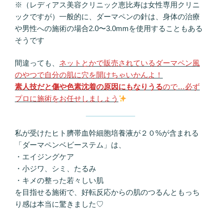
※（レディアス美容クリニック恵比寿は女性専用クリニ
ックですが）一般的に、ダーマペンの針は、身体の治療
や男性への施術の場合2.0〜3.0mmを使用することもある
そうです
間違っても、
ネットとかで販売されているダーマペン風
のやつで自分の肌に穴を開けちゃいかんよ！
素人技だと傷や色素沈着の原因にもなりうる
ので…必ず
プロに施術をお任せしましょう
私が受けたヒト臍帯血幹細胞培養液が２０%が含まれる
「ダーマペンベビーステム」は、
・エイジングケア
・小ジワ、シミ、たるみ
・キメの整った若々しい肌
を目指せる施術で、好転反応からの肌のつるんともっち
り感は本当に驚きました♡