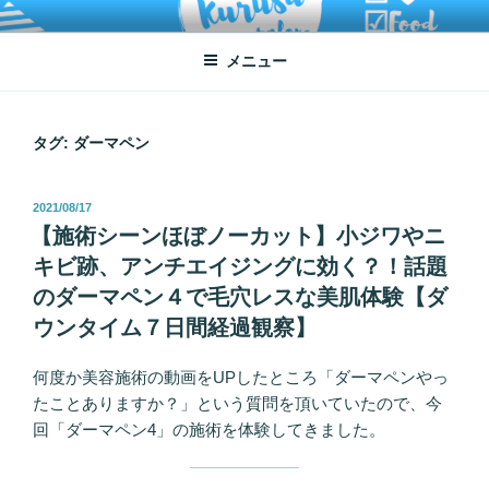
コ
ATSUKO KURUSU SALONE
written by Atsuko Kurusu
ン
メニュー
テ
ン
ツ
へ
タグ:
ダーマペン
ス
キ
投
2021/08/17
ッ
稿
【施術シーンほぼノーカット】小ジワやニ
プ
日:
キビ跡、アンチエイジングに効く？！話題
のダーマペン４で毛穴レスな美肌体験【ダ
ウンタイム７日間経過観察】
何度か美容施術の動画をUPしたところ「ダーマペンやっ
たことありますか？」という質問を頂いていたので、今
回「ダーマペン4」の施術を体験してきました。