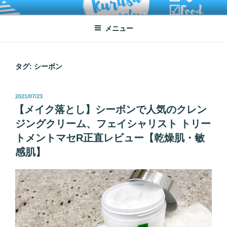
コ
ATSUKO KURUSU SALONE
written by Atsuko Kurusu
ン
メニュー
テ
ン
ツ
へ
タグ:
シーボン
ス
キ
投
2021/07/23
ッ
稿
【メイク落とし】シーボンで人気のクレン
プ
日:
ジングクリーム、フェイシャリスト トリー
トメントマセR正直レビュー【乾燥肌・敏
感肌】