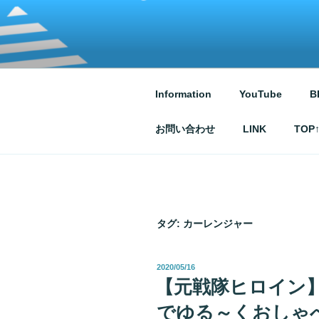
コ
ン
テ
ATSUKO KU
written by Atsuko Kurusu
ン
ツ
へ
Information
YouTube
B
ス
キ
お問い合わせ
LINK
TOP
ッ
プ
タグ:
カーレンジャー
投
2020/05/16
稿
【元戦隊ヒロイン】
日:
でゆる～くおしゃ