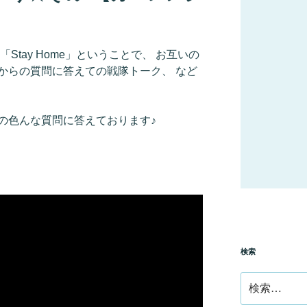
Stay Home」ということで、 お互いの
からの質問に答えての戦隊トーク、 など
の色んな質問に答えております♪
検索
検
索: