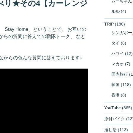
ムーちゃん
べり★その4【カーレンジ
ルル
(4)
TRIP
(180)
Stay Home」ということで、 お互いの
シンガポー
からの質問に答えての戦隊トーク、 など
タイ
(6)
ハワイ
(12)
なからの色んな質問に答えております♪
マカオ
(7)
国内旅行
(1
韓国
(118)
香港
(8)
YouTube
(365)
原付バイク
(13
推し活
(113)