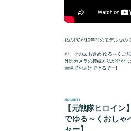
私のPCが10年前のモデルなの
が、その辺も含め ゆる～くご覧
外部カメラの接続方法が分かっ
画像でお届けできるぞー!
投
2020/05/11
稿
【元戦隊ヒロイン】
日:
でゆる～くおしゃ
ャー】