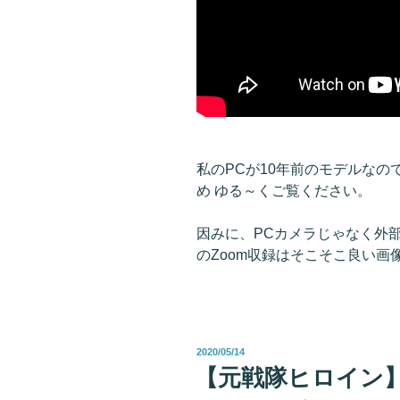
私のPCが10年前のモデルな
め ゆる～くご覧ください。
因みに、PCカメラじゃなく外
のZoom収録はそこそこ良い画
投
2020/05/14
稿
【元戦隊ヒロイン】
日: