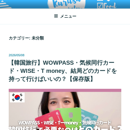
コ
ATSUKO KURUSU SALONE
written by Atsuko Kurusu
ン
メニュー
テ
ン
ツ
へ
カテゴリー:
未分類
ス
キ
投
2026/05/08
ッ
稿
【韓国旅行】WOWPASS・気候同行カー
プ
日:
ド・WISE・T money、結局どのカードを
持って行けばいいの？【保存版】