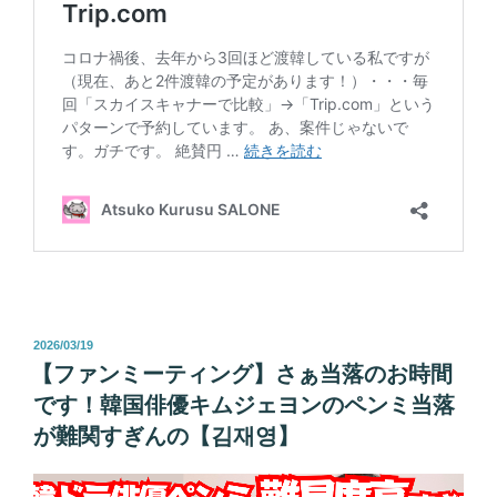
投
2026/03/19
稿
【ファンミーティング】さぁ当落のお時間
日:
です！韓国俳優キムジェヨンのペンミ当落
が難関すぎんの【김재영】