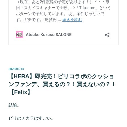
投
2026/01/14
稿
【HERA】即完売！ピリコラボのクッショ
日:
ンファンデ、買えるの？！買えないの？！
【Felix】
結論。
ピリのチカラはすごい。