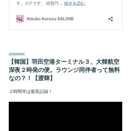
投
2026/04/02
稿
【韓国】羽田空港ターミナル３、大韓航空
日:
深夜２時発の便。ラウンジ同伴者って無料
なの？！【渡韓】
２時間半は最長記録！