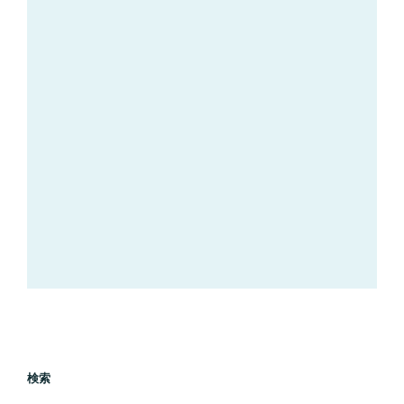
送
り
検索