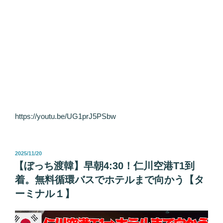
https://youtu.be/UG1prJ5PSbw
投
2025/11/20
稿
【ぼっち渡韓】早朝4:30！仁川空港T1到
日:
着。無料循環バスでホテルまで向かう【タ
ーミナル１】