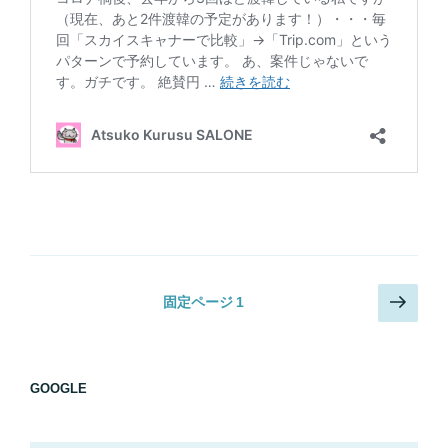
投
次
固定ページ
1
の
稿
ペ
の
ー
ペ
GOOGLE
ジ
ー
ジ